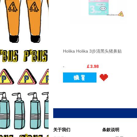
Holika Holika 3步清黑头猪鼻贴
￡3.98
关于我们
条款说明