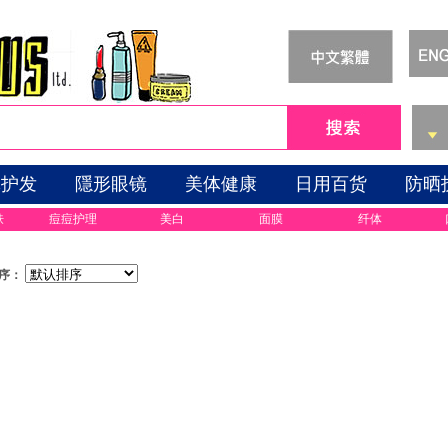
体护发
隱形眼镜
美体健康
日用百货
防晒
肤
痘痘护理
美白
面膜
纤体
序：