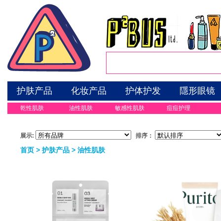
护肤产品
化妆产品
护体护发
隱形眼镜
乾性肌肤
油性肌肤
敏感性肌肤
痘痘护理
展示:
排序：
首页
>
护肤产品
>
油性肌肤