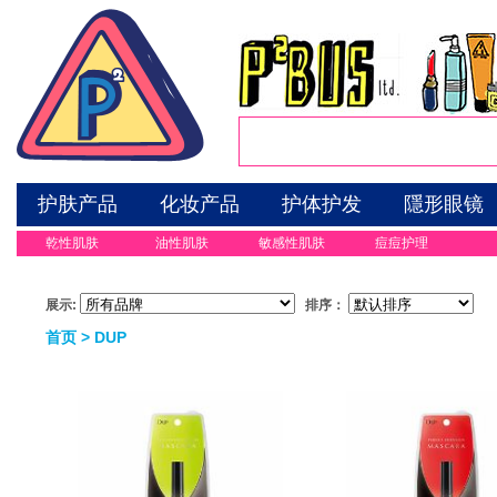
护肤产品
化妆产品
护体护发
隱形眼镜
乾性肌肤
油性肌肤
敏感性肌肤
痘痘护理
展示:
排序：
首页
> DUP