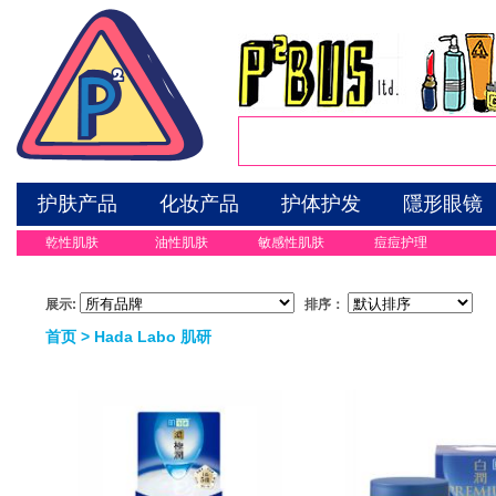
护肤产品
化妆产品
护体护发
隱形眼镜
乾性肌肤
油性肌肤
敏感性肌肤
痘痘护理
展示:
排序：
首页
> Hada Labo 肌研