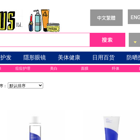
体护发
隱形眼镜
美体健康
日用百货
防晒
肤
痘痘护理
美白
面膜
纤体
序：