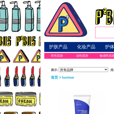
护肤产品
化妆产品
护
乾性肌肤
油性肌肤
敏感性肌
展示:
排
首页
> Isntree