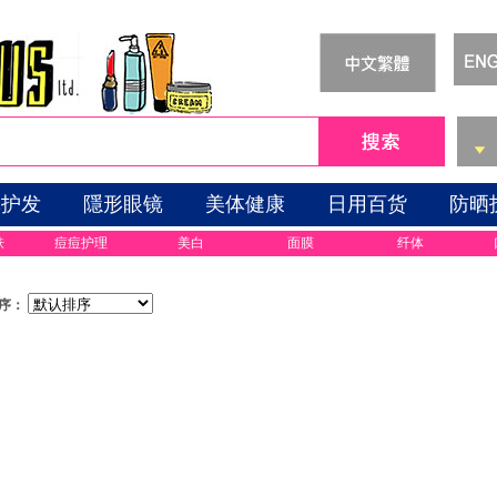
体护发
隱形眼镜
美体健康
日用百货
防晒
肤
痘痘护理
美白
面膜
纤体
序：