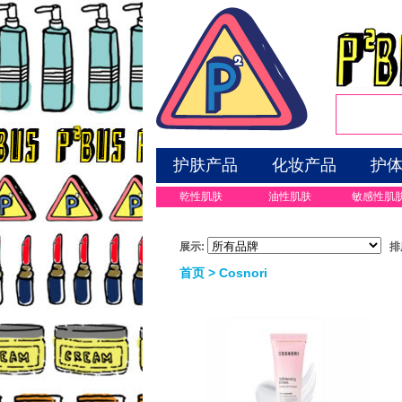
护肤产品
化妆产品
护
乾性肌肤
油性肌肤
敏感性肌
展示:
排
首页
> Cosnori