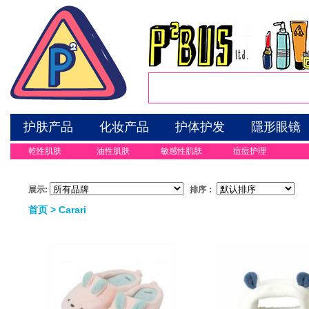
护肤产品
化妆产品
护体护发
隱形眼镜
乾性肌肤
油性肌肤
敏感性肌肤
痘痘护理
展示:
排序：
首页
> Carari