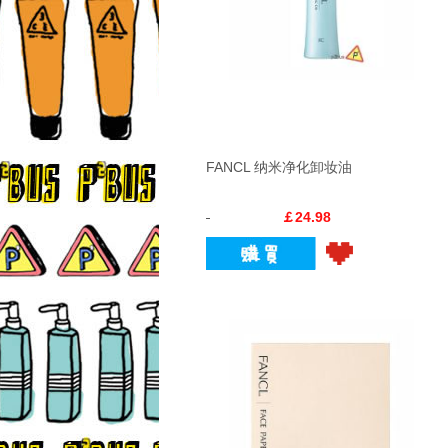
FANCL 纳米净化卸妆油
￡24.98