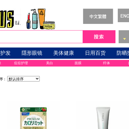
体护发
隱形眼镜
美体健康
日用百货
防晒
肤
痘痘护理
美白
面膜
纤体
序：