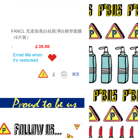
FANCL 无添加美白祛斑凈白精华面膜
（6片装）
￡39.98
1
2
尾页