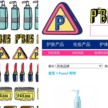
护肤产品
化妆产品
护
乾性肌肤
油性肌肤
敏感性肌
展示:
排
首页
> Fancl 芳珂