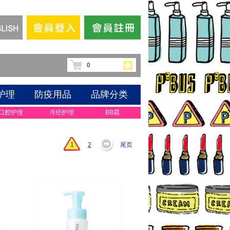
0
护理
防疫用品
品牌分类
口腔护理
月经护理
BB霜
1
2
尾页