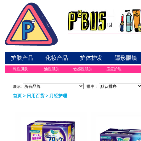
护肤产品
化妆产品
护体护发
隱形眼镜
乾性肌肤
油性肌肤
敏感性肌肤
痘痘护理
展示:
排序：
首页
>
日用百货
>
月经护理