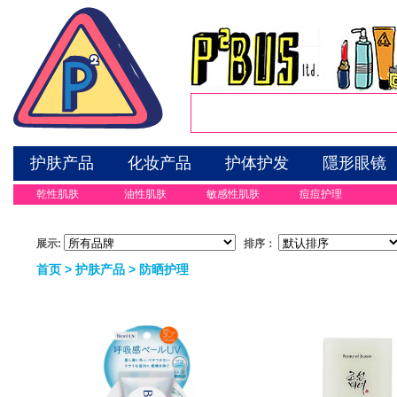
护肤产品
化妆产品
护体护发
隱形眼镜
乾性肌肤
油性肌肤
敏感性肌肤
痘痘护理
展示:
排序：
首页
>
护肤产品
>
防晒护理