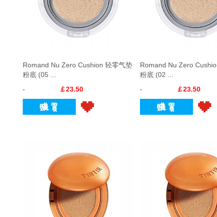
Romand Nu Zero Cushion 轻零气垫
Romand Nu Zero Cus
粉底 (05 ...
粉底 (02 ...
￡23.50
￡23.50