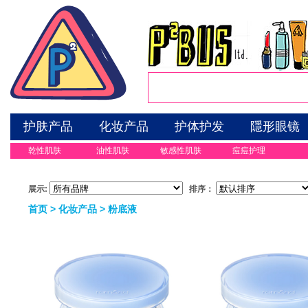
护肤产品
化妆产品
护体护发
隱形眼镜
乾性肌肤
油性肌肤
敏感性肌肤
痘痘护理
展示:
排序：
首页
>
化妆产品
>
粉底液